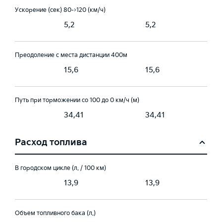
Ускорение (сек) 80->120 (км/ч)
5,2
5,2
Преодоление с места дистанции 400м
15,6
15,6
Путь при торможении со 100 до 0 км/ч (м)
1
34,41
34,41
Расход топлива
В городском цикле (л. / 100 км)
13,9
13,9
Объем топливного бака (л.)