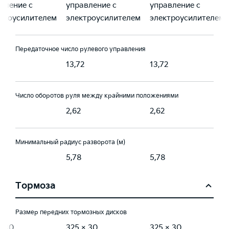
вление с
управление с
управление с
троусилителем
электроусилителем
электроусилителем
Передаточное число рулевого управления
2
13,72
13,72
Число оборотов руля между крайними положениями
2,62
2,62
Минимальный радиус разворота (м)
5,78
5,78
Тормоза
Размер передних тормозных дисков
× 30
325 × 30
325 × 30