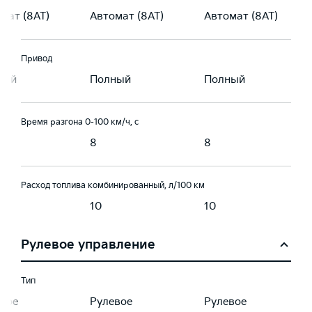
мат (8AT)
Автомат (8AT)
Автомат (8AT)
Привод
ный
Полный
Полный
Время разгона 0-100 км/ч, с
8
8
Расход топлива комбинированный, л/100 км
10
10
Рулевое управление
Тип
вое
Рулевое
Рулевое