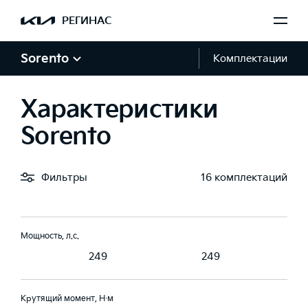
В комбинированном цикле, г/км
РЕГИНАС
229
229
Sorento
Комплектации
Двигатель и трансмиссия
Характеристики
Двигатель
3.5
3.5
Sorento
готочечный
Многоточечный
Многоточечный
ск топлива
впрыск топлива
впрыск топлива
Фильтры
16 комплектаций
Мощность, л.с.
249
249
Крутящий момент, Н·м