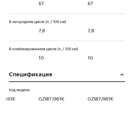
67
67
В загородном цикле (л. / 100 км)
7,8
7,8
В комбинированном цикле (л. / 100 км)
10
10
Спецификация
Код модели
7J961K
GZW7J961K
GZW7J961K