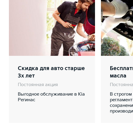
Скидка для авто старше
Бесплат
3х лет
масла
Постоянная акция
Постоянна
Выгодное обслуживание в Kia
В строгом
Регинас
регламент
сохранени
производи