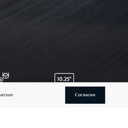
редовые системы
Мультимедиасистема с
Согласен
ческих
зопасности и помощи
диплеем 10.25"
дителю