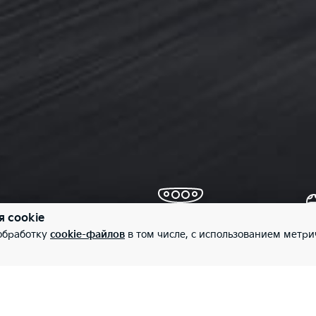
я cookie
Светодиодные фары (LED)
Пе
 обработку
cookie-файлов
в том числе, с использованием метри
бе
во