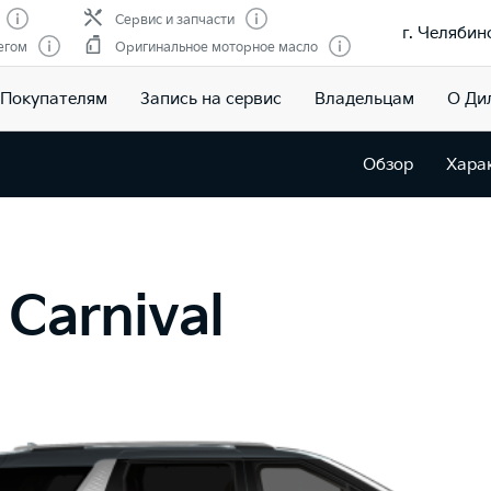
Сервис и запчасти
г. Челябин
егом
Оригинальное моторное масло
Покупателям
Запись на сервис
Владельцам
О Ди
Обзор
Хара
Carnival