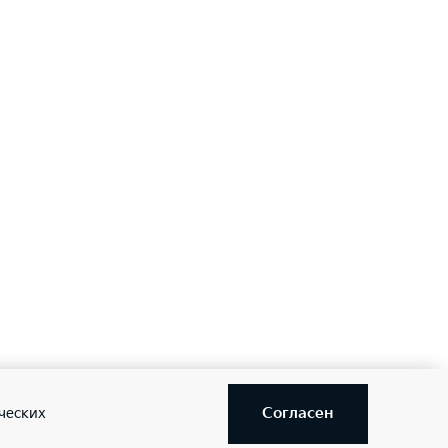
задним ходом (PCA)
—
—
Согласен
ческих