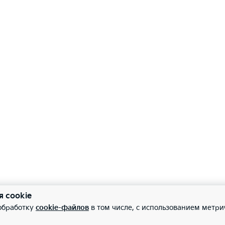
ема предотвращения столкновения при выезде с парковки 
—
роводная зарядка для мобильных устройств
—
ра заднего вида
—
ема кругового обзора с 4 камерами (SVM)
—
ие датчики парковки
я cookie
 обработку
cookie-файлов
в том числе, с использованием метри