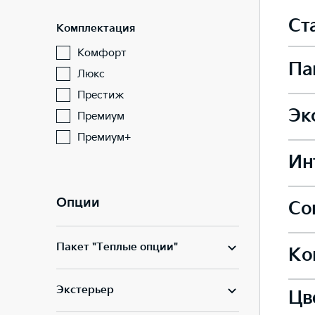
Ст
Комплектация
Комфорт
Па
Люкс
Престиж
Эк
Премиум
Подо
Премиум+
Ин
Сдви
Элек
Опции
Со
Сиде
Сдви
—
Пакет "Теплые опции"
—
Ко
Подо
Инте
Сиде
—
Экстерьер
Цв
Инте
—
Элек