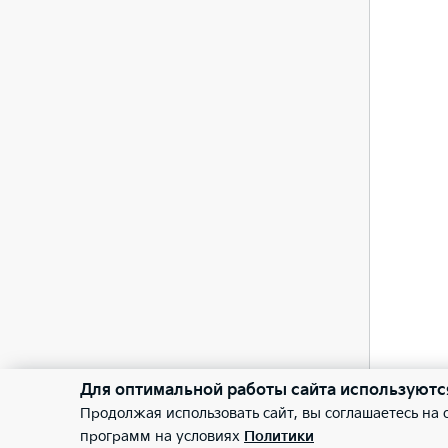
—
Сист
—
Бесп
—
Каме
Сист
—
Задн
Для оптимальной работы сайта используютс
Продолжая использовать сайт, вы соглашаетесь на
программ на условиях
Политики