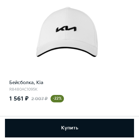
Бейсболка, Kia
R8480AC1095K
1 561 ₽
2 007 ₽
-22%
Купить