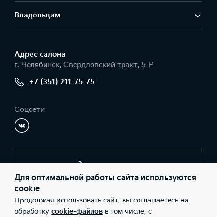
Владельцам
Адрес салонa
г. Челябинск, Свердловский тракт, 5-Р
+7 (351) 211-75-75
Соцсети
Заказать звонок
Для оптимальной работы сайта используются
cookie
Продолжая использовать сайт, вы соглашаетесь на
© 2026 Юридические лица ООО "АР ДЖИ МОТОРС"
(Фактический адрес: г. Челябинск, Свердловский тракт, 5-Р;
обработку
cookie-файлов
в том числе, с
Телефон: +7 (351) 211-75-75; ИНН: 7448091317; ОГРН: