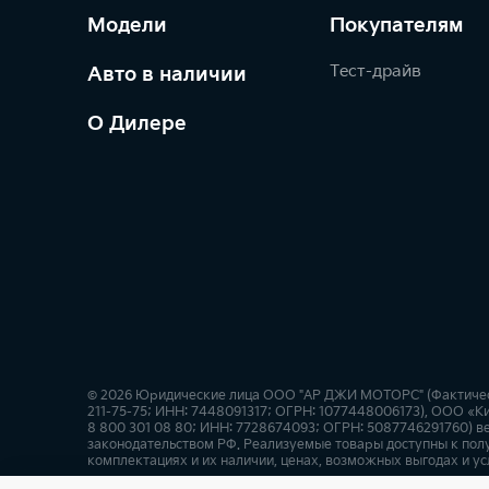
Модели
Покупателям
Тест-драйв
Авто в наличии
О Дилере
© 2026 Юридические лица ООО "АР ДЖИ МОТОРС" (Фактический
211-75-75; ИНН: 7448091317; ОГРН: 1077448006173), ООО «Ки
8 800 301 08 80; ИНН: 7728674093; ОГРН: 5087746291760) ве
законодательством РФ. Реализуемые товары доступны к пол
комплектациях и их наличии, ценах, возможных выгодах и ус