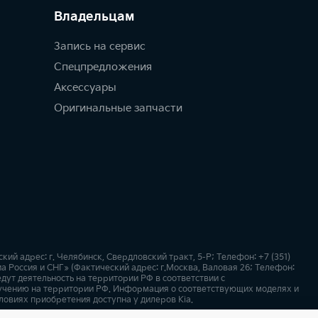
Владельцам
Запись на сервис
Спецпредложения
Аксессуары
Оригинальные запчасти
 адрес: г. Челябинск, Свердловский тракт, 5-Р; Телефон: +7 (351)
а Россия и СНГ» (Фактический адрес: г.Москва, Валовая 26; Телефон:
дут деятельность на территории РФ в соответствии с
учению на территории РФ. Информация о соответствующих моделях и
ловиях приобретения доступна у дилеров Kia.