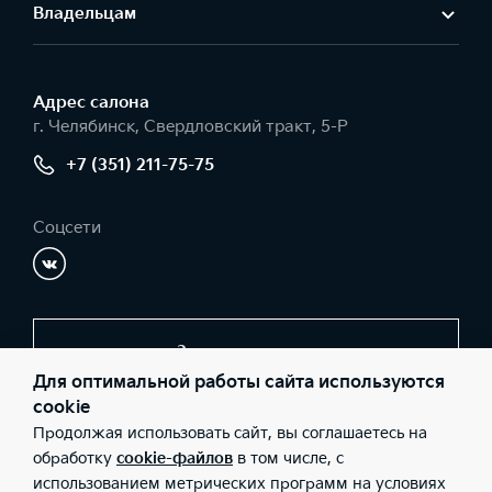
Владельцам
Адрес салонa
г. Челябинск, Свердловский тракт, 5-Р
+7 (351) 211-75-75
Соцсети
Заказать звонок
Для оптимальной работы сайта используются
cookie
Продолжая использовать сайт, вы соглашаетесь на
© 2026 Юридические лица ООО "АР ДЖИ МОТОРС"
(Фактический адрес: г. Челябинск, Свердловский тракт, 5-Р;
обработку
cookie-файлов
в том числе, с
Телефон: +7 (351) 211-75-75; ИНН: 7448091317; ОГРН:
использованием метрических программ на условиях
1077448006173), ООО «Киа Россия и СНГ» (Фактический адрес: